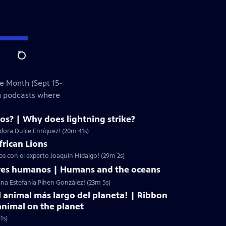
Search
e Month (Sept 15-
on podcasts where
yos? | Why does lightning strike?
adora Dulce Enríquez! (20m 41s)
frican Lions
nos con el experto Joaquín Hidalgo! (29m 2s)
eres humanos | Humans and the oceans
ina Estefanía Pihen González! (23m 5s)
l animal más largo del planeta! | Ribbon
animal on the planet
1s)