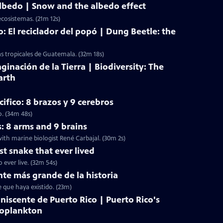
 albedo | Snow and the albedo effect
ecosistemas. (21m 12s)
: El reciclador del popó | Dung Beetle: the
as tropicales de Guatemala. (32m 18s)
ginación de la Tierra | Biodiversity: The
arth
ifico: 8 brazos y 9 cerebros
o. (34m 48s)
s: 8 arms and 9 brains
ith marine biologist René Carbajal. (30m 2s)
st snake that ever lived
 ever live. (32m 54s)
nte más grande de la historia
e que haya existido. (23m)
niscente de Puerto Rico | Puerto Rico's
toplankton