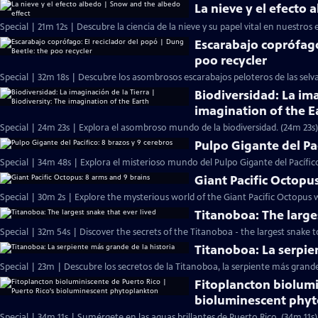
La nieve y el efecto
Special | 21m 12s | Descubre la ciencia de la nieve y su papel vital en nuestros 
Escarabajo coprófago
poo recycler
Special | 32m 18s | Descubre los asombrosos escarabajos peloteros de las selv
Biodiversidad: La ima
imagination of the E
Special | 24m 23s | Explora el asombroso mundo de la biodiversidad. (24m 23s)
Pulpo Gigante del Pac
Special | 34m 48s | Explora el misterioso mundo del Pulpo Gigante del Pacífic
Giant Pacific Octopu
Special | 30m 2s | Explore the mysterious world of the Giant Pacific Octopus w
Titanoboa: The large
Special | 32m 54s | Discover the secrets of the Titanoboa - the largest snake to
Titanoboa: La serpie
Special | 23m | Descubre los secretos de la Titanoboa, la serpiente más grand
Fitoplancton biolumi
bioluminescent phy
Special | 34m 11s | Sumérgete en las aguas brillantes de Puerto Rico. (34m 11s)