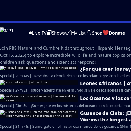
Skip
Nature
to
Live TV
Shows
My List
Shop
Donate
Main
Mes de Herencia Hispana con Cumbre Kids
Content
Join PBS Nature and Cumbre Kids throughout Hispanic Heritag
Oct 15, 2025) to explore incredible wildlife and nature topics 
children ask questions and scientists respond!
¿Por qué caen los ra
Special | 20m 41s | ¡Descubre la ciencia detrás de los relámpagos con la educ
Leones Africanos | A
Special | 29m 2s | ¡Ruge y adéntrate en el mundo salvaje de los leones africa
Los Oceanos y los s
Special | 23m 5s | ¡Sumérgete en los misterios del océano con la experta mar
Gusanos de Cinta: ¡E
Worms: the longest 
Special | 34m 41s | Sumérgete en el misterioso mundo de los gusanos. (34m 4